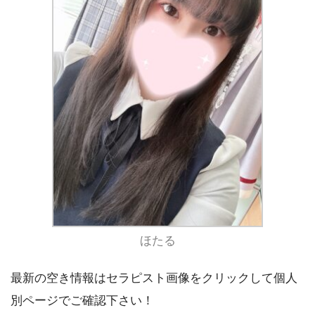
ほたる
最新の空き情報はセラピスト画像をクリックして個人
別ページでご確認下さい！