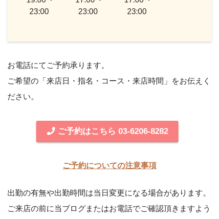
23:00
23:00
23:00
お電話にてご予約承ります。
ご希望の「来店日・指名・コース・来店時間」をお伝えく
ださい。
ご予約はこちら 03-6206-8282
ご予約についての注意事項
出勤の有無や出勤時間は当日変更になる場合があります。
ご来店の前に当ブログまたはお電話でご確認頂きますよう