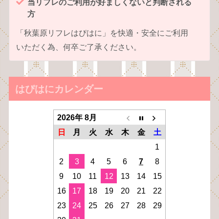
当リフレのご利用が好ましくないと判断される
方
「秋葉原リフレはぴはに」を快適・安全にご利用
いただく為、何卒ご了承ください。
はぴはにカレンダー
2026年 8月
日
月
火
水
木
金
土
1
2
3
4
5
6
7
8
9
10
11
12
13
14
15
16
17
18
19
20
21
22
23
24
25
26
27
28
29