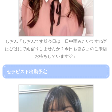
しおん「しおんです🐰今日は一日中雨みたいですね☔️
はぴはにで雨宿りしませんか？今日も皆さまのご来店
お待ちしています🤍」
セラピスト出勤予定