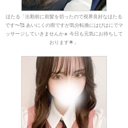
ほたる「出勤前に前髪を切ったので視界良好なほたる
です〜🥰 あいにくの雨ですが気分転換にはぴはにでマ
ッサージしていきませんか☀️ 今日も元気にお待ちして
おります🌟」