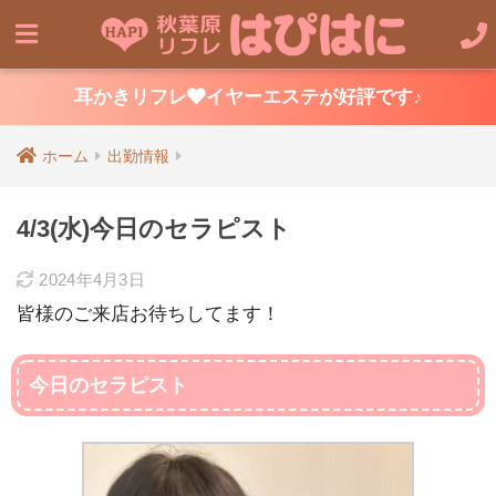
耳かきリフレ
イヤーエステが好評です♪
ホーム
出勤情報
4/3(水)今日のセラピスト
2024年4月3日
皆様のご来店お待ちしてます！
今日のセラピスト