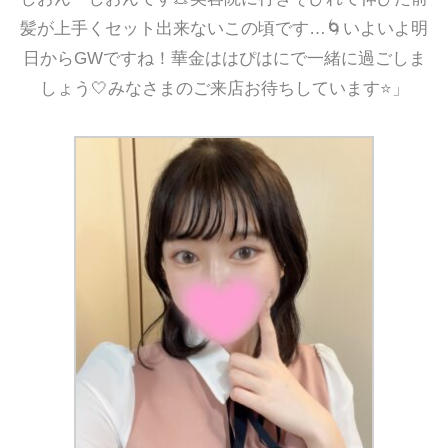
髪が上手くセット出来ないこの頃です…🌀いよいよ明
日からGWですね！華金ははぴはにで一緒に過ごしま
しょう🤍みなさまのご来店お待ちしています⭐」