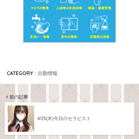
CATEGORY :
出勤情報
前の記事
4/25(木)今日のセラピスト