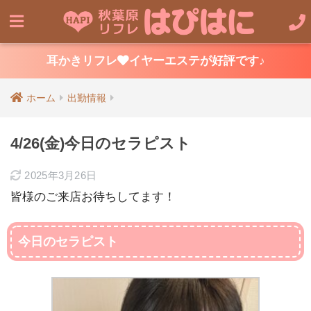
耳かきリフレ
イヤーエステが好評です♪
ホーム
出勤情報
4/26(金)今日のセラピスト
2025年3月26日
皆様のご来店お待ちしてます！
今日のセラピスト