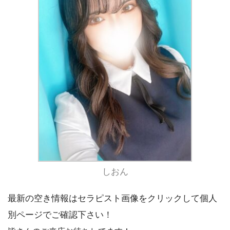
しおん
最新の空き情報はセラピスト画像をクリックして個人
別ページでご確認下さい！