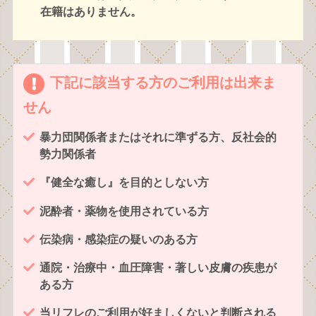
在籍はありません。
下記に該当する方のご利用は出来ま
せん
暴力団関係者またはそれに準ずる方、反社会的
勢力関係者
『健全な癒し』を目的としない方
泥酔者・薬物を使用されている方
伝染病・感染症の疑いのある方
通院・治療中・血圧障害・著しい皮膚の疾患が
ある方
当リフレのご利用が好ましくないと判断される