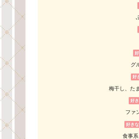
グ
好
梅干し、たま
好
ファ
好き
食事系