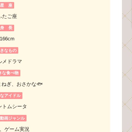
星 座
ふたご座
身 長
166cm
好きなもの
ルメドラマ
きな食べ物
ねぎ、おさかな🐟
きなアイドル
ントムシータ
な動画ジャンル
、ゲーム実況