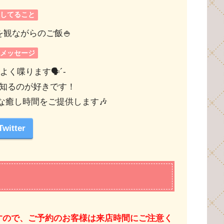
日してること
を観ながらのご飯🍚
言メッセージ
よく喋ります🗣´-
知るのが好きです！
な癒し時間をご提供します🎶
Twitter
すので、ご予約のお客様は来店時間にご注意く