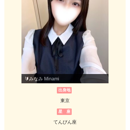
🔰みなみ Minami
🔰みなみ Minami
出身地
東京
星 座
てんびん座