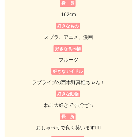
身 長
162cm
好きなもの
スプラ、アニメ、漫画
好きな食べ物
フルーツ
好きなアイドル
ラブライブの西木野真姫ちゃん！
好きな動物
ねこ大好きです₍⸍⸌̣ʷ̣̫⸍̣⸌₎
長 所
おしゃべりで良く笑います👍🏻