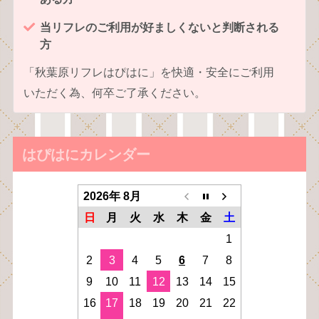
当リフレのご利用が好ましくないと判断される
方
「秋葉原リフレはぴはに」を快適・安全にご利用
いただく為、何卒ご了承ください。
はぴはにカレンダー
2026年 8月
日
月
火
水
木
金
土
1
2
3
4
5
6
7
8
9
10
11
12
13
14
15
16
17
18
19
20
21
22