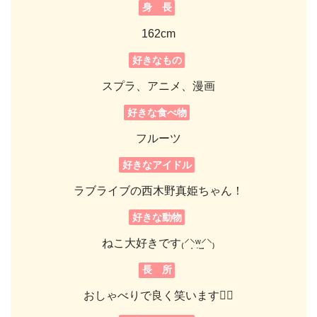
身 長
162cm
好きなもの
スプラ、アニメ、漫画
好きな食べ物
フルーツ
好きなアイドル
ラブライブの西木野真姫ちゃん！
好きな動物
ねこ大好きです₍⸍⸌̣ʷ̣̫⸍̣⸌₎
長 所
おしゃべりで良く笑います👍🏻