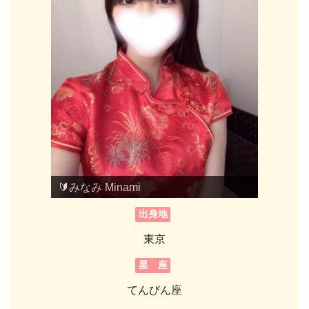
🔰みなみ Minami
🔰みなみ Minami
出身地
東京
星 座
てんびん座