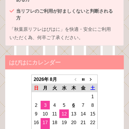
当リフレのご利用が好ましくないと判断される
方
「秋葉原リフレはぴはに」を快適・安全にご利用
いただく為、何卒ご了承ください。
はぴはにカレンダー
2026年 8月
日
月
火
水
木
金
土
1
2
3
4
5
6
7
8
9
10
11
12
13
14
15
16
17
18
19
20
21
22